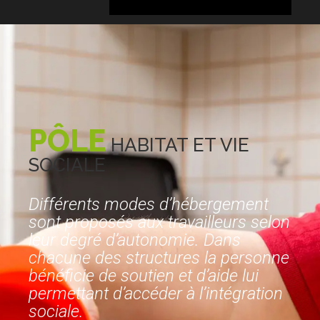
PÔLE
HABITAT
ET
VIE
SOCIALE
Différents modes d’hébergement
sont proposés aux travailleurs selon
leur degré d’autonomie. Dans
chacune des structures la personne
bénéficie de soutien et d’aide lui
permettant d’accéder à l’intégration
sociale.