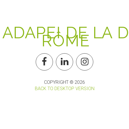
A
D
A
P
E
I
D
E
L
A
D
R
Ô
M
E
COPYRIGHT ©
2026
BACK TO DESKTOP VERSION