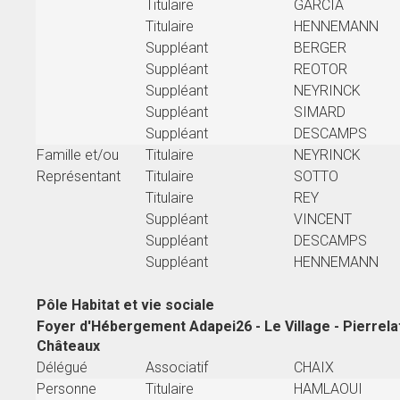
Titulaire
GARCIA
Titulaire
HENNEMANN
Suppléant
BERGER
Suppléant
REOTOR
Suppléant
NEYRINCK
Suppléant
SIMARD
Suppléant
DESCAMPS
Famille et/ou
Titulaire
NEYRINCK
Représentant
Titulaire
SOTTO
Titulaire
REY
Suppléant
VINCENT
Suppléant
DESCAMPS
Suppléant
HENNEMANN
Pôle Habitat et vie sociale
Foyer d'Hébergement Adapei26 - Le Village - Pierrelat
Châteaux
Délégué
Associatif
CHAIX
Personne
Titulaire
HAMLAOUI