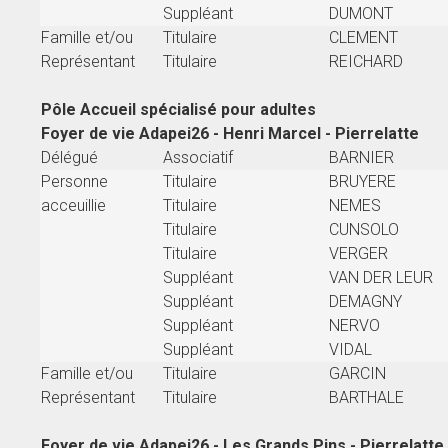
Suppléant
DUMONT
Famille et/ou
Titulaire
CLEMENT
Représentant
Titulaire
REICHARD
Pôle Accueil spécialisé pour adultes
Foyer de vie Adapei26 - Henri Marcel - Pierrelatte
Délégué
Associatif
BARNIER
Personne
Titulaire
BRUYERE
acceuillie
Titulaire
NEMES
Titulaire
CUNSOLO
Titulaire
VERGER
Suppléant
VAN DER LEUR
Suppléant
DEMAGNY
Suppléant
NERVO
Suppléant
VIDAL
Famille et/ou
Titulaire
GARCIN
Représentant
Titulaire
BARTHALE
Foyer de vie Adapei26 - Les Grands Pins - Pierrelatte