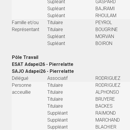
Supléant
GASPARD
Supléant
BAJRAMI
Supléant
RHOULAM
Famille et/ou
Titulaire
PEYROL
Représentant
Titulaire
BOUGRINE
Supléant
MORVAN
Supléant
BOIRON
Pôle Travail
ESAT Adapei26 - Pierrelatte
SAJO Adapei26 - Pierrelatte
Délégué
Associatif
RODRIGUEZ
Personne
Titulaire
RODRIGUEZ
acceuillie
Titulaire
ALPHONSO
Titulaire
BRUYERE
Titulaire
BACKES
Suppléant
RAIMOND
Suppléant
MARCHAND
Suppléant
BLACHIER