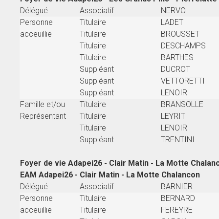
Délégué
Associatif
NERVO
Personne
Titulaire
LADET
acceuillie
Titulaire
BROUSSET
Titulaire
DESCHAMPS
Titulaire
BARTHES
Suppléant
DUCROT
Suppléant
VETTORETTI
Suppléant
LENOIR
Famille et/ou
Titulaire
BRANSOLLE
Représentant
Titulaire
LEYRIT
Titulaire
LENOIR
Suppléant
TRENTINI
Foyer de vie Adapei26 - Clair Matin - La Motte Chalan
EAM Adapei26 - Clair Matin - La Motte Chalancon
Délégué
Associatif
BARNIER
Personne
Titulaire
BERNARD
acceuillie
Titulaire
FEREYRE