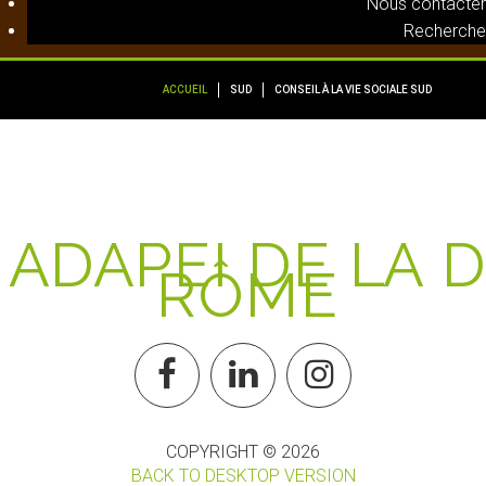
Nous contacter
Recherche
ACCUEIL
SUD
CONSEIL À LA VIE SOCIALE SUD
A
D
A
P
E
I
D
E
L
A
D
R
Ô
M
E
COPYRIGHT ©
2026
BACK TO DESKTOP VERSION